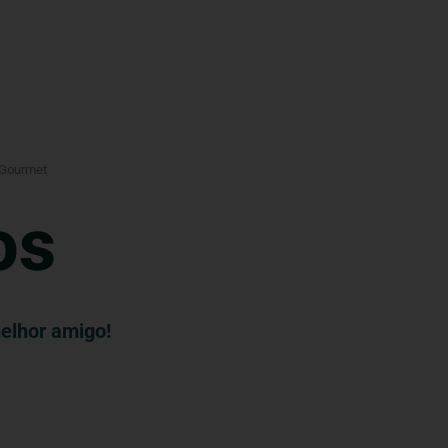
 Gourmet
os
melhor amigo!