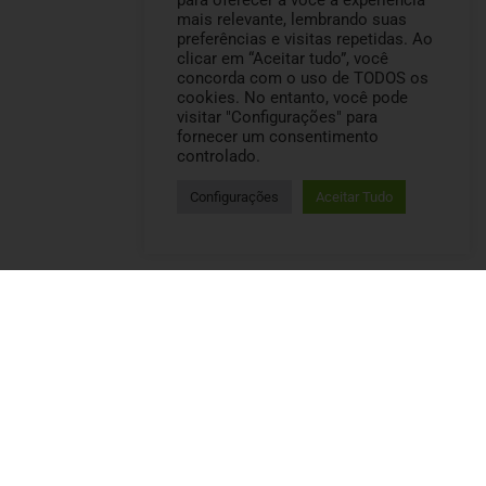
para oferecer a você a experiência
mais relevante, lembrando suas
preferências e visitas repetidas. Ao
clicar em “Aceitar tudo”, você
concorda com o uso de TODOS os
cookies. No entanto, você pode
visitar "Configurações" para
fornecer um consentimento
controlado.
Configurações
Aceitar Tudo