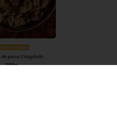
 Recife e região
o de porco Congelado
 - 200g
- 1Kg
ar ao carrinho