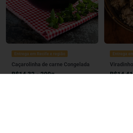
Entrega em Recife e região
Entrega em
Caçarolinha de carne Congelada
Viradinh
R$14,32 - 200g
R$14,41
R$
71,61
- 1Kg
R$
72,07
Adicionar ao carrinho
Adicion