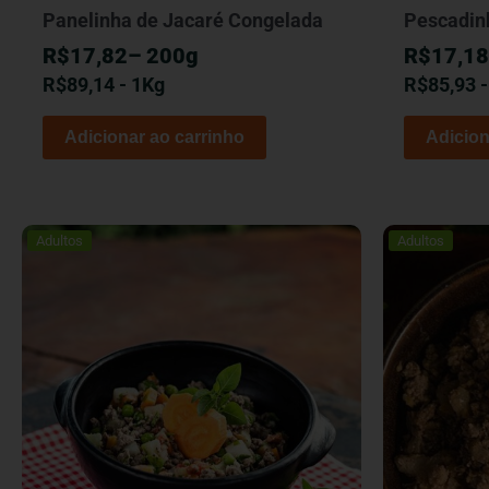
Panelinha de Jacaré Congelada
Pescadin
R$17,82– 200g
R$17,18
R$
89,14
- 1Kg
R$
85,93
Adicionar ao carrinho
Adicion
Adultos
Adultos