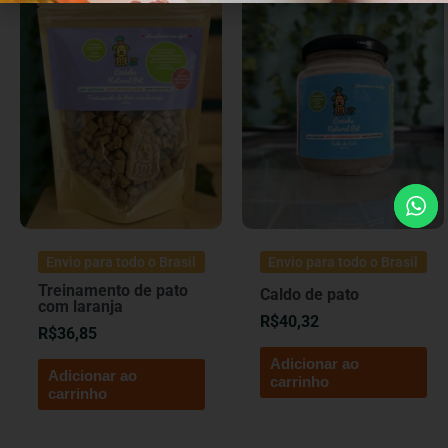
Envio para todo o Brasil
Envio para todo o Brasil
Treinamento de pato
Caldo de pato
com laranja
R$
40,32
R$
36,85
Adicionar ao
Adicionar ao
carrinho
carrinho