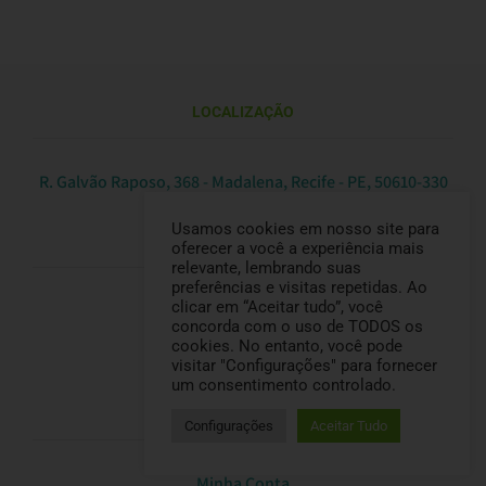
LOCALIZAÇÃO
R. Galvão Raposo, 368 - Madalena, Recife - PE, 50610-330
Usamos cookies em nosso site para
CONTATO
oferecer a você a experiência mais
relevante, lembrando suas
preferências e visitas repetidas. Ao
clicar em “Aceitar tudo”, você
(81) 99250-5009
concorda com o uso de TODOS os
cookies. No entanto, você pode
@cozinhanaturalpet
visitar "Configurações" para fornecer
um consentimento controlado.
CONTA
Configurações
Aceitar Tudo
Minha Conta