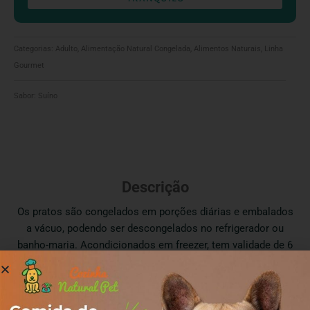
Categorias:
Adulto
,
Alimentação Natural Congelada
,
Alimentos Naturais
,
Linha
Gourmet
Sabor:
Suíno
Descrição
Os pratos são congelados em porções diárias e embalados
a vácuo, podendo ser descongelados no refrigerador ou
banho-maria. Acondicionados em freezer, tem validade de 6
meses e, após descongelados, podem permanecer no
refrigerador por até 2 dias.