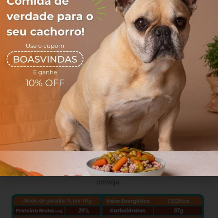
Com o intuito de promover aos pets uma alimentação 100%
natural, balanceada, saudável, bio apropriada e de muita
qualidade, sem abrir mão da praticidade no dia a dia, nasce a
Cozinha Natural Pet!
Nosso maior objetivo é oferecer saúde, qualidade de vida e
muito afeto através da alimentação. Completos e nutritivos,
nossos alimentos são capazes de revolucionar a vida do seu
melhor amigo!
Ingredientes
Filé mignon suíno, batata doce, grão-de-bico, couve-flor,
tomate, berinjela, fígado de galinha, mix de folhas (escarola,
rúcula e chicória), suplemento vitamínico manutenção,
banha de porco, canela, sal do himalaia e levedura de
cerveja.