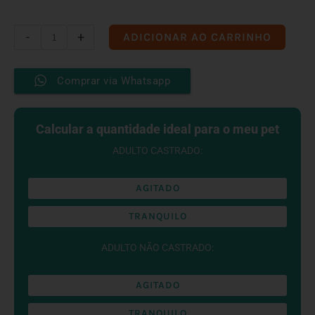
Viradinho
-
+
ADICIONAR AO CARRINHO
de
porco
Comprar via Whatsapp
Congelado
quantidade
Calcular a quantidade ideal para o meu pet
ADULTO CASTRADO:
AGITADO
TRANQUILO
ADULTO NÃO CASTRADO:
AGITADO
TRANQUILO