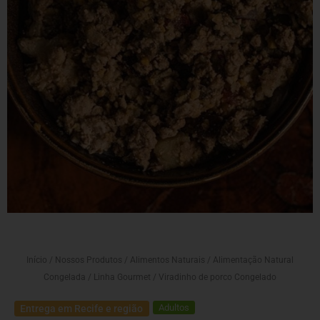
Início
/
Nossos Produtos
/
Alimentos Naturais
/
Alimentação Natural
Congelada
/
Linha Gourmet
/ Viradinho de porco Congelado
Adultos
Entrega em Recife e região