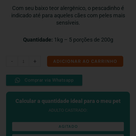
Com seu baixo teor alergênico, o pescadinho é
indicado até para aqueles cães com peles mais
sensíveis.
Quantidade:
1kg – 5 porções de 200g
Pescadinho
-
+
ADICIONAR AO CARRINHO
do
Mar
Comprar via Whatsapp
Congelado
quantidade
Calcular a quantidade ideal para o meu pet
ADULTO CASTRADO:
AGITADO