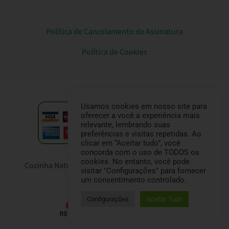
Política de Cancelamento de Assinatura
Política de Cookies
Usamos cookies em nosso site para
oferecer a você a experiência mais
relevante, lembrando suas
preferências e visitas repetidas. Ao
clicar em “Aceitar tudo”, você
concorda com o uso de TODOS os
cookies. No entanto, você pode
Cozinha Natural Pet © Todos os direitos reservados
visitar "Configurações" para fornecer
CNPJ: 33.473.699/0001-66
um consentimento controlado.
Configurações
Aceitar Tudo
Desenvolvido por Recify