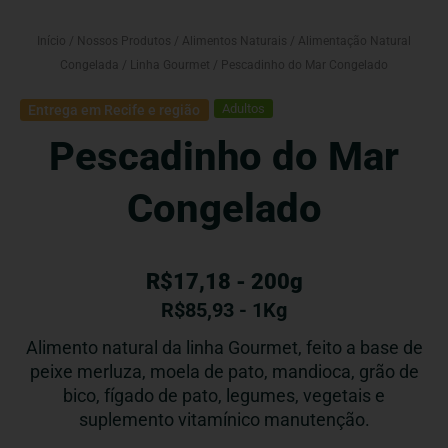
Início
/
Nossos Produtos
/
Alimentos Naturais
/
Alimentação Natural
Congelada
/
Linha Gourmet
/ Pescadinho do Mar Congelado
Adultos
Entrega em Recife e região
Pescadinho do Mar
Congelado
R$17,18 - 200g
R$
85,93
- 1Kg
Alimento natural da linha Gourmet, feito a base de
peixe merluza, moela de pato, mandioca, grão de
bico, fígado de pato, legumes, vegetais e
suplemento vitamínico manutenção.