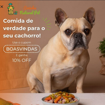
Os pratos são congelados em porções diárias e embalados
a vácuo, podendo ser descongelados no refrigerador ou
banho-maria. Acondicionados em freezer, tem validade de 6
meses e, após descongelados, podem permanecer no
refrigerador por até 2 dias.
Com o intuito de promover aos pets uma alimentação 100%
natural, balanceada, saudável, bio apropriada e de muita
qualidade, sem abrir mão da praticidade no dia a dia, nasce a
Cozinha Natural Pet!
Nosso maior objetivo é oferecer saúde, qualidade de vida e
muito afeto através da alimentação. Completos e nutritivos,
nossos alimentos são capazes de revolucionar a vida do seu
melhor amigo!
Ingredientes
Peixe merluza, moela de pato, mandioca, grão de bico,