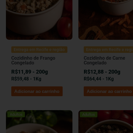
Entrega em Recife e região
Entrega em Recife e reg
Cozidinho de Frango
Cozidinho de Carne
Congelado
Congelado
R$11,89 - 200g
R$12,88 - 200g
R$
59,48
- 1Kg
R$
64,44
- 1Kg
Adicionar ao carrinho
Adicionar ao carrinho
Adultos
Adultos