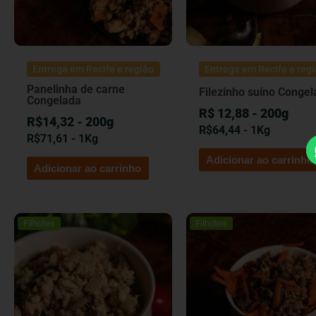
Entrega em Recife e região
Entrega em Recife e reg
Panelinha de carne
Filezinho suíno Congel
Congelada
R$ 12,88 - 200g
R$14,32 - 200g
R$
64,44
- 1Kg
R$
71,61
- 1Kg
Adicionar ao carrinho
Adicionar ao carrinho
Filhotes
Filhotes