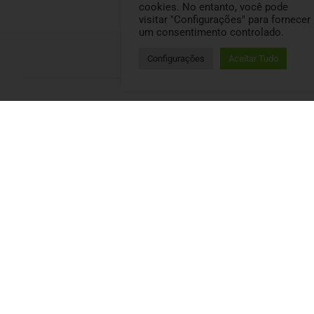
cookies. No entanto, você pode
visitar "Configurações" para fornecer
um consentimento controlado.
Configurações
Aceitar Tudo
LOCALIZAÇÃO
R. Galvão Raposo, 368 - Madalena, Recife - PE, 50610-330
CONTATO
(81) 99250-5009
@cozinhanaturalpet
CONTA
Minha Conta