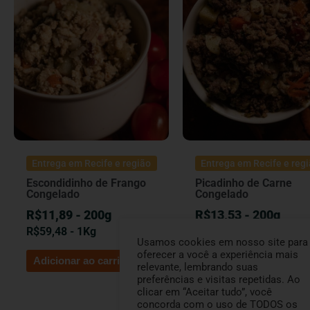
Entrega em Recife e região
Entrega em Recife e reg
Escondidinho de Frango
Picadinho de Carne
Congelado
Congelado
R$11,89 - 200g
R$13,53 - 200g
R$
59,48
- 1Kg
R$
67,66
- 1kg
Usamos cookies em nosso site para
oferecer a você a experiência mais
Adicionar ao carrinho
Adicionar ao carrinho
relevante, lembrando suas
preferências e visitas repetidas. Ao
clicar em “Aceitar tudo”, você
concorda com o uso de TODOS os