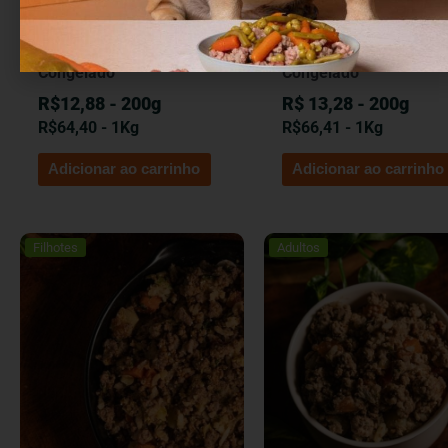
Entrega em Recife e região
Entrega em Recife e reg
Cozidinho de Porco
Franguinho caipira
Congelado
Congelado
R$12,88 - 200g
R$ 13,28 - 200g
R$
64,40
- 1Kg
R$
66,41
- 1Kg
Adicionar ao carrinho
Adicionar ao carrinho
Filhotes
Adultos