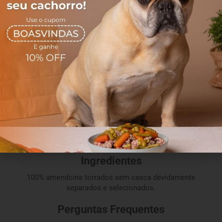
natural, balanceada, saudável, bio apropriada e de muita
qualidade, sem abrir mão da praticidade no dia a dia, nasce a
Cozinha Natural Pet!
Nosso maior objetivo é oferecer saúde, qualidade de vida e
muito afeto através da alimentação.
Completos e nutritivos, nossos alimentos são capazes de
revolucionar a vida do seu melhor amigo!
Sem aditivos, sem conservantes e sem corantes.
Ingredientes
100% amendoins torrados sem casca devidamente
separados e selecionados.
Perguntas Frequentes