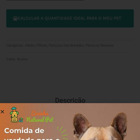
-
4
und
CALCULAR A QUANTIDADE IDEAL PARA O MEU PET
quantidade
Categorias:
Adulto
,
Filhote
,
Petiscos Desidratados
,
Petiscos Naturais
Sabor:
Bovino
Descrição
Com o intuito de promover aos pets uma alimentação 100%
natural, balanceada, saudável, bio apropriada e de muita
qualidade, sem abrir mão da praticidade no dia a dia, nasce a
Cozinha Natural Pet!