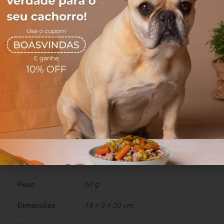
Nosso maior objetivo é oferecer saúde, qualidade de vida e
muito afeto através da alimentação.
Completos e nutritivos, nossos alimentos são capazes de
revolucionar a vida do seu melhor amigo!
Sem aditivos, sem conservantes e sem corantes.
Ingredientes
Carne de esôfago bovino
Mais informações
Peso
60 g
Dimensões
14 × 3 × 20 cm