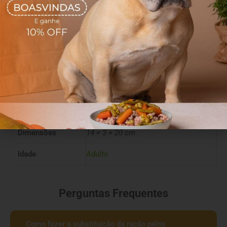
Sem aditivos, sem conservantes e sem corantes.
Ingredientes
Carne bovina
Mais informações
Peso
60 g
Dimensões
14 × 3 × 20 cm
Idade
Adulto
Perguntas Frequentes
Como fazer a substituição da ração pelos