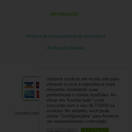
INFORMAÇÕES
Política de Cancelamento de Assinatura
Política de Cookies
Usamos cookies em nosso site para
oferecer a você a experiência mais
relevante, lembrando suas
preferências e visitas repetidas. Ao
clicar em “Aceitar tudo”, você
concorda com o uso de TODOS os
cookies. No entanto, você pode
Cozinha Natural Pet © Todos os direitos reservados
visitar "Configurações" para fornecer
CNPJ: 33.473.699/0001-66
um consentimento controlado.