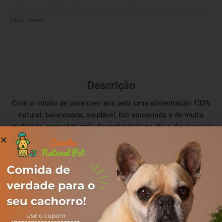
Sabor:
Bovino
Descrição
Com o intuito de promover aos pets uma alimentação 100%
natural, balanceada, saudável, bio apropriada e de muita
qualidade, sem abrir mão da praticidade no dia a dia, nasce a
Cozinha Natural Pet!
Nosso maior objetivo é oferecer saúde, qualidade de vida e
muito afeto através da alimentação.
Completos e nutritivos, nossos alimentos são capazes de
revolucionar a vida do seu melhor amigo!