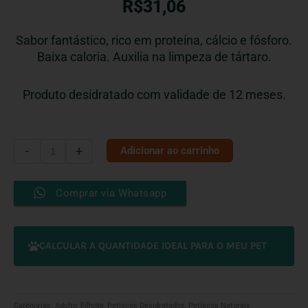
R$
31,06
Sabor fantástico, rico em proteína, cálcio e fósforo.
Baixa caloria. Auxilia na limpeza de tártaro.
Produto desidratado com validade de 12 meses.
A
-
+
Adicionar ao carrinho
Deliciosa
Rosquinha
Comprar via Whatsapp
Bovina
-
1
und
CALCULAR A QUANTIDADE IDEAL PARA O MEU PET
quantidade
Categorias:
Adulto
,
Filhote
,
Petiscos Desidratados
,
Petiscos Naturais