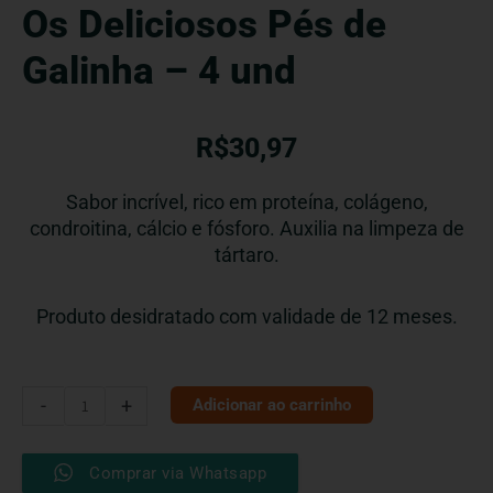
Os Deliciosos Pés de
Galinha – 4 und
R$
30,97
Sabor incrível, rico em proteína, colágeno,
condroitina, cálcio e fósforo. Auxilia na limpeza de
tártaro.
Produto desidratado com validade de 12 meses.
Os
-
+
Adicionar ao carrinho
Deliciosos
Pés
Comprar via Whatsapp
de