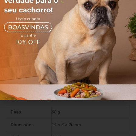
Nosso maior objetivo é oferecer saúde, qualidade de vida e
muito afeto através da alimentação.
Completos e nutritivos, nossos alimentos são capazes de
revolucionar a vida do seu melhor amigo!
Sem aditivos, sem conservantes e sem corantes.
Ingredientes
Pés de galinha
Mais informações
Peso
60 g
Dimensões
14 × 3 × 20 cm