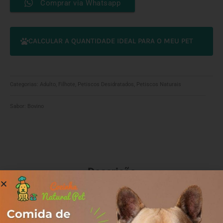
Comprar via Whatsapp
Bovino
-
2
und
CALCULAR A QUANTIDADE IDEAL PARA O MEU PET
quantidade
Categorias:
Adulto
,
Filhote
,
Petiscos Desidratados
,
Petiscos Naturais
Sabor:
Bovino
Descrição
Com o intuito de promover aos pets uma alimentação 100%
natural, balanceada, saudável, bio apropriada e de muita
qualidade, sem abrir mão da praticidade no dia a dia, nasce a