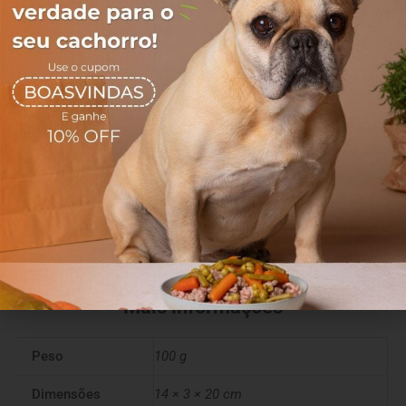
Cozinha Natural Pet!
Nosso maior objetivo é oferecer saúde, qualidade de vida e
muito afeto através da alimentação.
Completos e nutritivos, nossos alimentos são capazes de
revolucionar a vida do seu melhor amigo!
Sem aditivos, sem conservantes e sem corantes.
Ingredientes
Casco bovino
Mais informações
Peso
100 g
Dimensões
14 × 3 × 20 cm