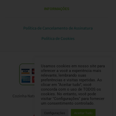
INFORMAÇÕES
Política de Cancelamento de Assinatura
Política de Cookies
Usamos cookies em nosso site para
oferecer a você a experiência mais
relevante, lembrando suas
preferências e visitas repetidas. Ao
clicar em “Aceitar tudo”, você
concorda com o uso de TODOS os
cookies. No entanto, você pode
Cozinha Natural Pet © Todos os direitos reservados
visitar "Configurações" para fornecer
CNPJ: 33.473.699/0001-66
um consentimento controlado.
Configurações
Aceitar Tudo