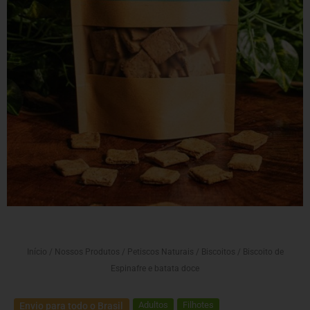
Início
/
Nossos Produtos
/
Petiscos Naturais
/
Biscoitos
/ Biscoito de
Espinafre e batata doce
Adultos
Filhotes
Envio para todo o Brasil