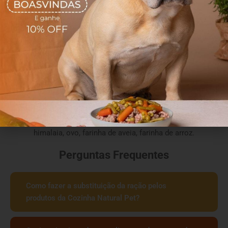
muito afeto através da alimentação.
Completos e nutritivos, nossos alimentos são capazes de
revolucionar a vida do seu melhor amigo!
Sem aditivos, sem conservantes e sem corantes.
Ingredientes
Batata doce, espinafre, azeite, iogurte natural, sal rosa do
himalaia, ovo, farinha de aveia, farinha de arroz.
Perguntas Frequentes
Como fazer a substituição da ração pelos
produtos da Cozinha Natural Pet?